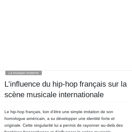
français semble prometteur, avec une nouvelle génération
d’artistes prêts à poursuivre cette dynamique d’influence et
d’échange culturel.
La musique moderne
Catégories
12th mars 2025
/ Last updated :
12th mars 2025
admin
La musique moderne
12th mars 2025
/ Last updated :
12th mars 2025
admin
La musique moderne
L’influence du hip-hop français sur la
scène musicale internationale
Le hip-hop français, loin d’être une simple imitation de son
homologue américain, a su développer une identité forte et
originale. Cette singularité lui a permis de rayonner au-delà des
frontières francophones et d’influencer la scène musicale