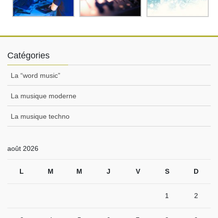
Catégories
La “word music”
La musique moderne
La musique techno
août 2026
L
M
M
J
V
S
D
1
2