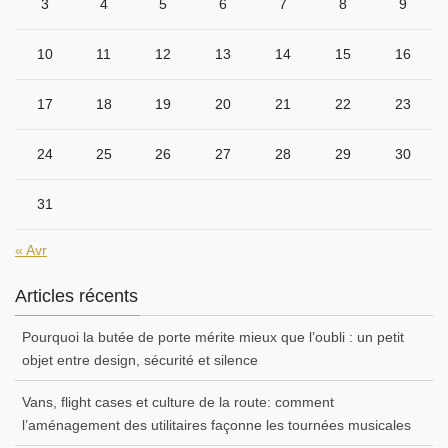
3
4
5
6
7
8
9
10
11
12
13
14
15
16
17
18
19
20
21
22
23
24
25
26
27
28
29
30
31
« Avr
Articles récents
Pourquoi la butée de porte mérite mieux que l’oubli : un petit
objet entre design, sécurité et silence
Vans, flight cases et culture de la route: comment
l’aménagement des utilitaires façonne les tournées musicales